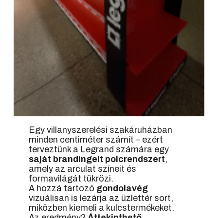
Egy villanyszerelési szakáruházban
minden centiméter számít – ezért
terveztünk a Legrand számára egy
saját brandingelt polcrendszert
,
amely az arculat színeit és
formavilágát tükrözi.
A hozzá tartozó
gondolavég
vizuálisan is lezárja az üzlettér sort,
miközben kiemeli a kulcstermékeket.
Az eredmény?
Áttekinthető,