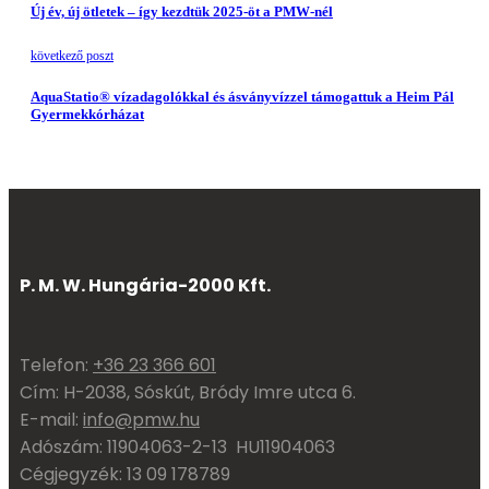
Új év, új ötletek – így kezdtük 2025-öt a PMW-nél
következő poszt
AquaStatio® vízadagolókkal és ásványvízzel támogattuk a Heim Pál
Gyermekkórházat
P. M. W. Hungária-2000 Kft.
Telefon:
+36 23 366 601
Cím: H-2038, Sóskút, Bródy Imre utca 6.
E-mail:
info@pmw.hu
Adószám: 11904063-2-13 HU11904063
Cégjegyzék: 13 09 178789