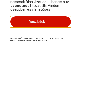
nemcsak friss vizet ad — hanem a
te
üzenetedet
közvetíti. Minden
cseppben egy lehetőség!
Részletek
®
AquaStatio
– szabadalommal védett – új generációs POS,
kommunikációs és in-store médiaplatform.