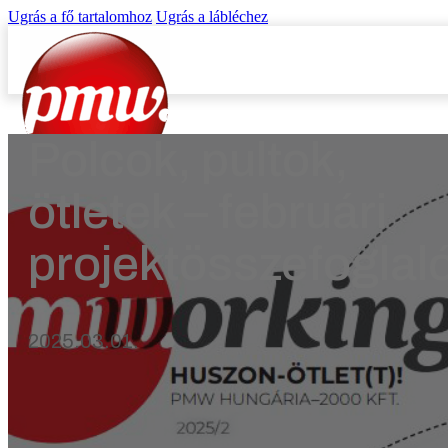
Ugrás a fő tartalomhoz
Ugrás a lábléchez
Polcok, pultok,
ötletek – februári
projektösszefoglal
Kezdőlap
Referenciák
Digitális Termékek
Rólunk
2025.03.01.
Blog
Kapcsolat