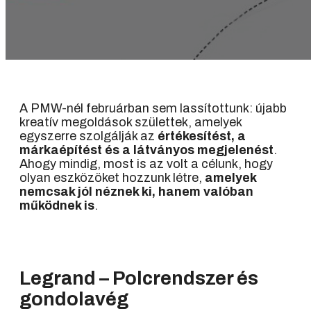
A PMW-nél februárban sem lassítottunk: újabb
kreatív megoldások születtek, amelyek
egyszerre szolgálják az
értékesítést, a
márkaépítést és a látványos megjelenést
.
Ahogy mindig, most is az volt a célunk, hogy
olyan eszközöket hozzunk létre,
amelyek
nemcsak jól néznek ki, hanem valóban
működnek is
.
Legrand
–
Polcrendszer és
gondolavég