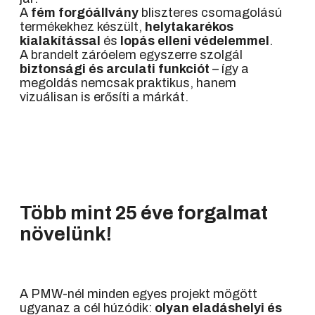
A
fém forgóállvány
bliszteres csomagolású
termékekhez készült,
helytakarékos
kialakítással
és
lopás elleni védelemmel
.
A brandelt záróelem egyszerre szolgál
biztonsági és arculati funkciót
– így a
megoldás nemcsak praktikus, hanem
vizuálisan is erősíti a márkát.
Több mint 25 éve forgalmat
növelünk!
A PMW-nél minden egyes projekt mögött
ugyanaz a cél húzódik:
olyan eladáshelyi és