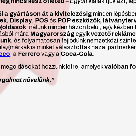
ég nincs kész ötleted
–
Együtt
kialakítjuk azt, lé
l a gyártáson át a kivitelezésig
minden lépésbe
ek
,
Display
,
POS
és
POP
eszközök, látványter
egoldások
, nálunk minden házon belül, egy kézben t
ásból mára
Magyarország
egyik
vezető reklám
tunk
, és folyamatosan fejlődünk nemzetközi szinte
ilágmárkák is minket választottak hazai partnerkén
acco
, a
Ferrero
vagy a
Coca-Cola
.
 megoldásokat hozzunk létre, amelyek
valóban f
rgalmat növelünk.”