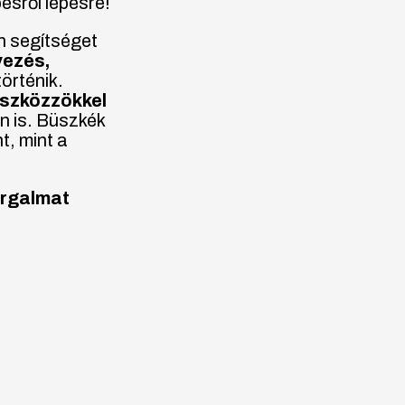
pésről lépésre!
n segítséget
vezés,
örténik.
eszközzökkel
n is. Büszkék
t, mint a
orgalmat