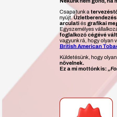
Nekünk nem gond, ha m
Csapatunk a
tervezéstő
nyújt.
Üzletberendezés
arculati
és
grafikai m
Egyszemélyes vállalkoz
foglalkozó cégévé vál
vagyunk rá, hogy olyan v
British American Tob
Küldetésünk, hogy olyan
növelnek.
Ez a mi mottónk is:
„Fo