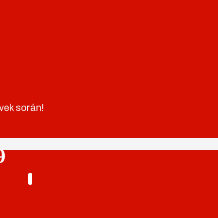
vek során!
9