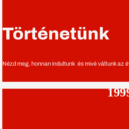
Történetünk
Nézd meg, honnan indultunk és mivé váltunk az é
199