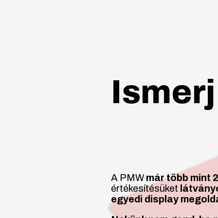
Ismerj
A PMW
már több mint 2
értékesítésüket
látvány
egyedi display megold