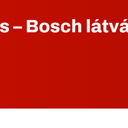
s – Bosch látv