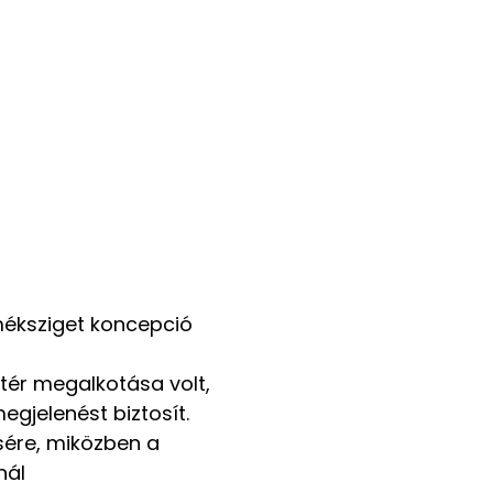
rméksziget koncepció
ótér megalkotása volt,
jelenést biztosít.
sére, miközben a
nál