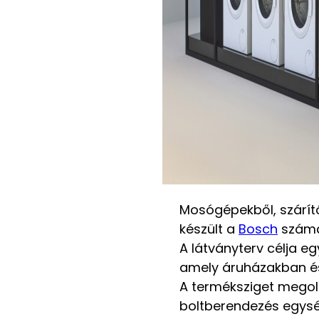
Mosógépekből, szárító
készült a
Bosch
számá
A látványterv célja e
amely áruházakban é
A terméksziget megol
boltberendezés egysé