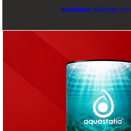
Készítette:
Hálónlégy Tech