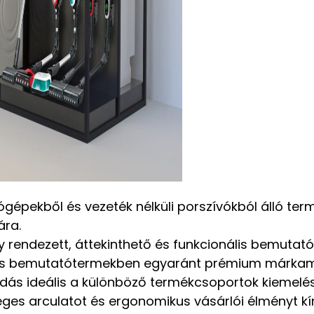
gépekből és vezeték nélküli porszívókból álló te
ra.
gy rendezett, áttekinthető és funkcionális bemutat
s bemutatótermekben egyaránt prémium márkameg
dás ideális a különböző termékcsoportok kiemelé
ges arculatot és ergonomikus vásárlói élményt kí