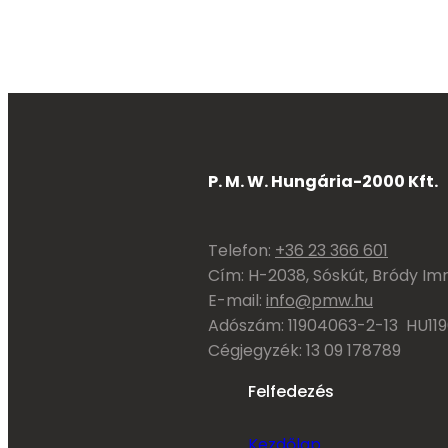
P. M. W. Hungária-2000 Kft.
Telefon:
+36 23 366 601
Cím: H-2038, Sóskút, Bródy Imr
E-mail:
info@pmw.hu
Adószám: 11904063-2-13 HU11
Cégjegyzék: 13 09 178789
Felfedezés
Kezdőlap