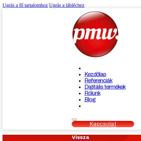
Ugrás a fő tartalomhoz
Ugrás a lábléchez
Kezdőlap
Referenciák
Digitális termékek
Rólunk
Blog
Kapcsolat
Vissza