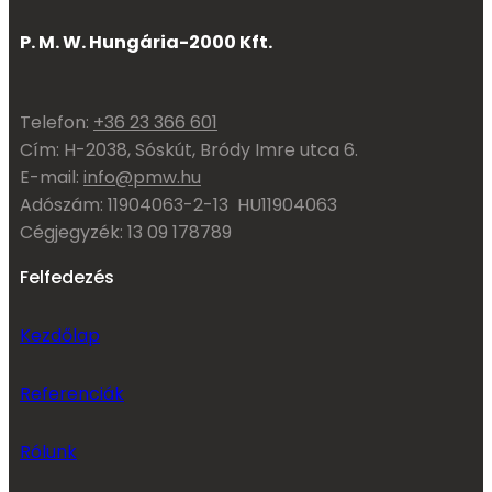
P. M. W. Hungária-2000 Kft.
Telefon:
+36 23 366 601
Cím: H-2038, Sóskút, Bródy Imre utca 6.
E-mail:
info@pmw.hu
Adószám: 11904063-2-13 HU11904063
Cégjegyzék: 13 09 178789
Felfedezés
Kezdőlap
Referenciák
Rólunk