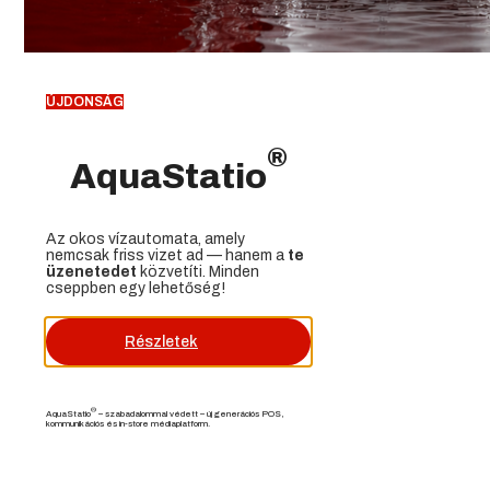
ÚJDONSÁG
®
AquaStatio
Az okos vízautomata, amely
nemcsak friss vizet ad — hanem a
te
üzenetedet
közvetíti. Minden
cseppben egy lehetőség!
Részletek
®
AquaStatio
– szabadalommal védett – új generációs POS,
kommunikációs és in-store médiaplatform.