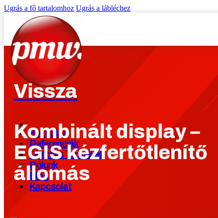
Ugrás a fő tartalomhoz
Ugrás a lábléchez
Vissza
Kombinált display –
Kezdőlap
Referenciák
EGIS kézfertőtlenítő
Digitális Termékek
Rólunk
állomás
Blog
Kapcsolat