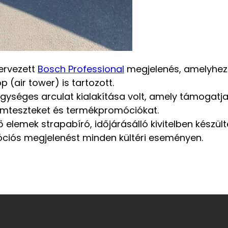
tervezett
Bosch Professional
megjelenés, amelyhez
p (air tower) is tartozott.
 egységes arculat kialakítása volt, amely támogatja
mteszteket és termékpromóciókat.
ő elemek strapabíró, időjárásálló kivitelben készült
óciós megjelenést minden kültéri eseményen.