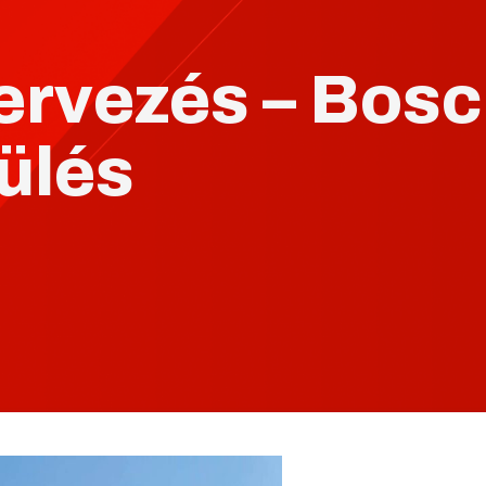
tervezés – Bos
ülés