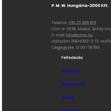
P. M. W. Hungária-2000 Kft.
Telefon:
+36 23 366 601
Cím: H-2038, Sóskút, Bródy Imr
E-mail:
info@pmw.hu
Adószám: 11904063-2-13 HU11
Cégjegyzék: 13 09 178789
Felfedezés
Kezdőlap
Referenciák
Rólunk
Kapcsolat