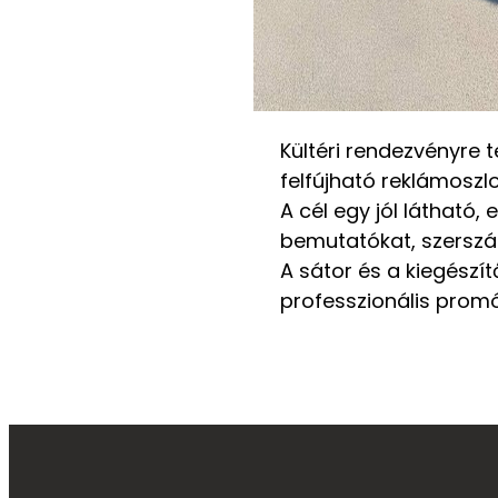
Kültéri rendezvényre 
felfújható reklámoszlo
A cél egy jól látható,
bemutatókat, szerszá
A sátor és a kiegészít
professzionális prom