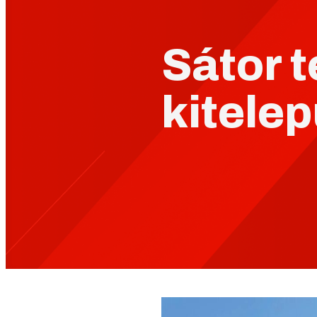
Sátor 
kitelep