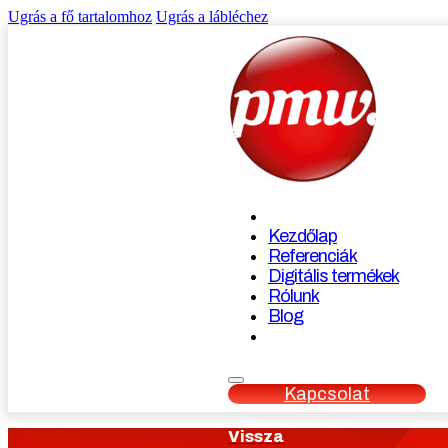
Ugrás a fő tartalomhoz
Ugrás a lábléchez
Kezdőlap
Referenciák
Digitális termékek
Rólunk
Blog
Kapcsolat
Vissza