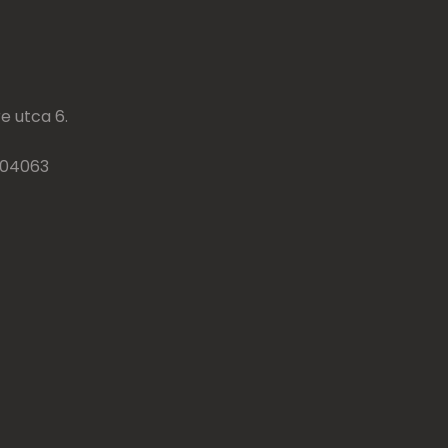
e utca 6.
904063