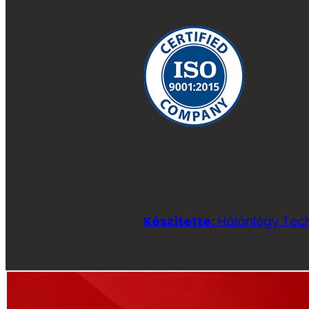
Készítette:
Hálónlégy Tech